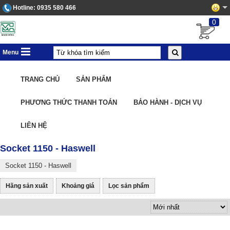
Hotline:
0935 580 466
0
Menu
TRANG CHỦ
SẢN PHẨM
PHƯƠNG THỨC THANH TOÁN
BẢO HÀNH - DỊCH VỤ
LIÊN HỆ
Socket 1150 - Haswell
Socket 1150 - Haswell
Hãng sản xuất
Khoảng giá
Lọc sản phẩm