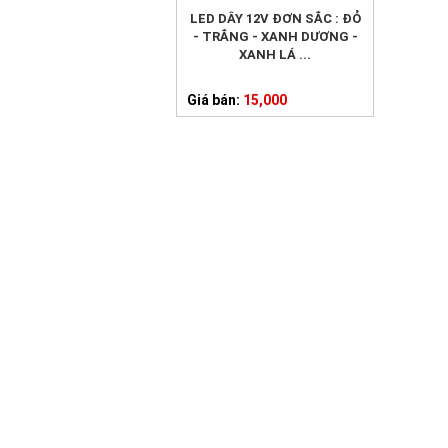
LED DÂY 12V ĐƠN SẮC : ĐỎ
- TRẮNG - XANH DƯƠNG -
XANH LÁ ...
Giá bán:
15,000