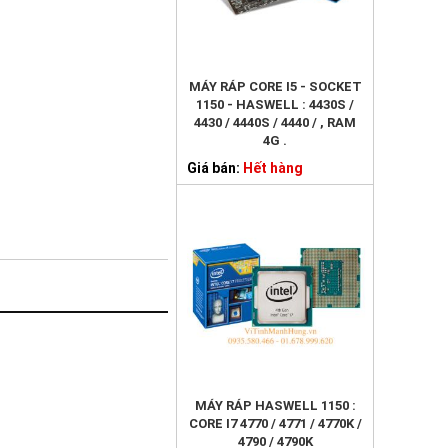
MÁY RÁP CORE I5 - SOCKET
1150 - HASWELL : 4430S /
4430 / 4440S / 4440 / , RAM
4G .
Giá bán:
Hết hàng
MÁY RÁP HASWELL 1150 :
CORE I7 4770 / 4771 / 4770K /
4790 / 4790K