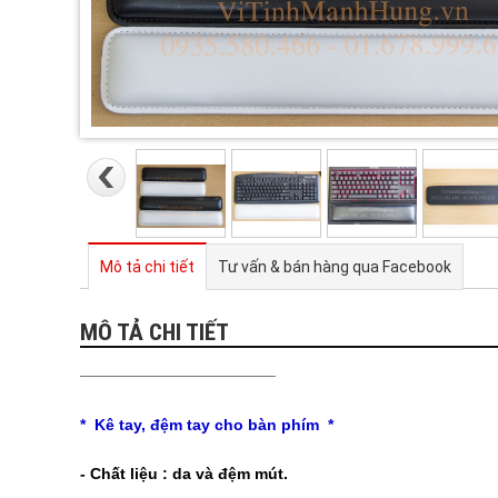
Mô tả chi tiết
Tư vấn & bán hàng qua Facebook
MÔ TẢ CHI TIẾT
______________________
* Kê tay, đệm tay cho bàn phím *
- Chất liệu : da và đệm mút.