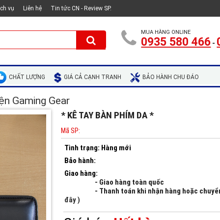
ịch vụ
Liên hệ
Tin tức CN - Review SP.
MUA HÀNG ONLINE
0935 580 466
-
CHẤT LƯỢNG
GIÁ CẢ CẠNH TRANH
BẢO HÀNH CHU ĐÁO
ện Gaming Gear
* KÊ TAY BÀN PHÍM DA *
Mã SP:
Tình trạng:
Hàng mới
Bảo hành:
Giao hàng:
- Giao hàng toàn quốc
- Thanh toán khi nhận hàng hoặc chuy
đây )