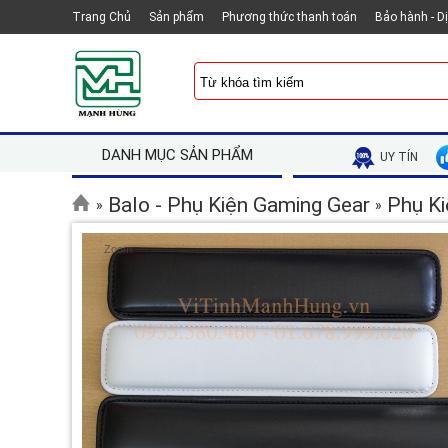
Trang Chủ
Sản phẩm
Phương thức thanh toán
Bảo hành - D
DANH MỤC SẢN PHẨM
UY TÍN
Balo - Phụ Kiện Gaming Gear
Phụ Ki
»
»
Zoom