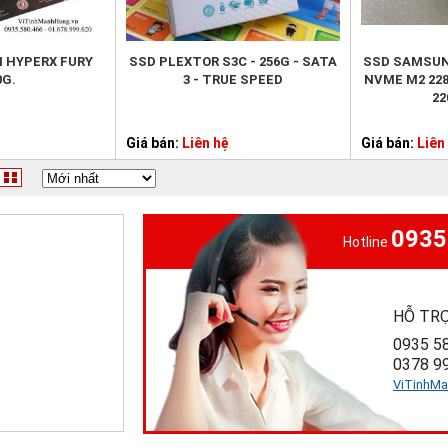
 HYPERX FURY
SSD PLEXTOR S3C - 256G - SATA
SSD SAMSUN
0G.
3 - TRUE SPEED
NVME M2 2280
22
Giá bán:
Liên hệ
Giá bán:
Liên
0935
Hotline
HỖ TR
0935 5
0378 9
ViTinhM