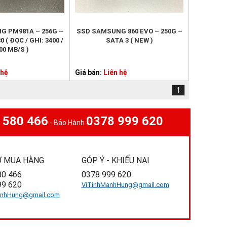
G PM981A – 256G –
SSD SAMSUNG 860 EVO – 250G –
 ( ĐỌC / GHI: 3400 /
SATA 3 ( NEW )
00 MB/S )
 hệ
Giá bán:
Liên hệ
1
 580 466
0378 999 620
- Bảo Hành
Ợ MUA HÀNG
GÓP Ý - KHIẾU NẠI
80 466
0378 999 620
99 620
ViTinhManhHung@gmail.com
anhHung@gmail.com