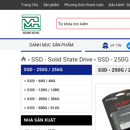
Trang Chủ
Sản phẩm
Phương thức thanh toán
Bảo hành - D
DANH MỤC SẢN PHẨM
UY TÍN
SSD - Solid State Drive
SSD - 250G
»
»
SSD - 250G / 256G
SSD - 250G /
»
SSD - 60G / 64G
»
SSD - 120G / 128G
»
SSD - 250G / 256G
»
SSD - 500G / 512G
NHÀ SẢN XUẤT