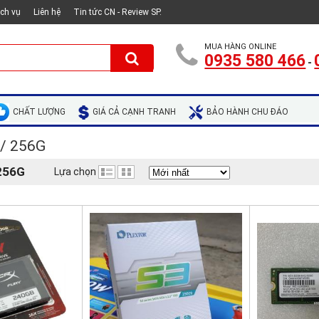
ịch vụ
Liên hệ
Tin tức CN - Review SP.
MUA HÀNG ONLINE
0935 580 466
-
CHẤT LƯỢNG
GIÁ CẢ CẠNH TRANH
BẢO HÀNH CHU ĐÁO
 / 256G
 256G
Lựa chọn