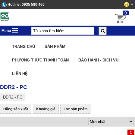
Hotline:
0935 580 466
0
Menu
TRANG CHỦ
SẢN PHẨM
PHƯƠNG THỨC THANH TOÁN
BẢO HÀNH - DỊCH VỤ
LIÊN HỆ
DDR2 - PC
DDR2 - PC
Hãng sản xuất
Khoảng giá
Lọc sản phẩm
1