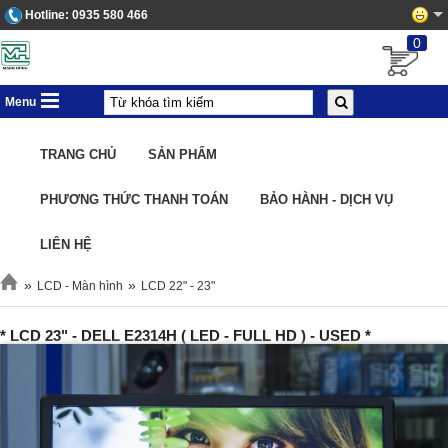
Hotline:
0935 580 466
0
Menu
TRANG CHỦ
SẢN PHẨM
PHƯƠNG THỨC THANH TOÁN
BẢO HÀNH - DỊCH VỤ
LIÊN HỆ
»
»
LCD - Màn hình
LCD 22" - 23"
* LCD 23" - DELL E2314H ( LED - FULL HD ) - USED *