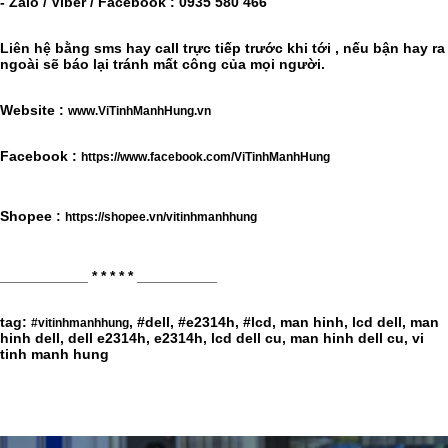
- Zalo / Viber / Facebook : 0935 580 466
Liên hệ bằng sms hay call trực tiếp trước khi tới , nếu bận hay ra
ngoài sẽ báo lại tránh mất công của mọi người.
Website :
www.ViTinhManhHung.vn
Facebook :
https://www.facebook.com/ViTinhManhHung
Shopee :
https://shopee.vn/vitinhmanhhung
___________ * * * * * __________
tag:
, #dell, #e2314h, #lcd, man hinh, lcd dell, man
#vitinhmanhhung
hinh dell, dell e2314h, e2314h, lcd dell cu, man hinh dell cu, vi
tinh manh hung