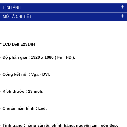
+
HÌNH ẢNH
+
MÔ TẢ CHI TIẾT
* LCD Dell E2314H
- Độ phân giải : 1920 x 1080 ( Full HD ).
- Cổng kết nối : Vga - DVI.
- Kích thước : 23 inch.
- Chuẩn màn hình : Led.
- Tình trạng : hàng sài rồi, chính hãng, nguyên zin, còn đẹp,