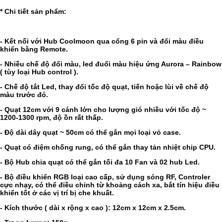
* Chi tiết sản phẩm:
- Kết nối với Hub Coolmoon qua cổng 6 pin và đổi màu điều
khiển bằng Remote.
- Nhiều chế độ đổi màu, led đuổi màu hiệu ứng Aurora – Rainbow
( tùy loại Hub control ).
- Chế độ tắt Led, thay đổi tốc độ quạt, tiến hoặc lùi về chế độ
màu trước đó.
- Quạt 12cm với 9 cánh lớn cho lượng gió nhiều với tốc độ ~
1200-1300 rpm, độ ồn rất thấp.
- Độ dài dây quạt ~ 50cm có thể gắn mọi loại vỏ case.
- Quạt có điệm chống rung, có thể gắn thay tản nhiệt chip CPU.
- Bộ Hub chia quạt có thể gắn tối đa 10 Fan và 02 hub Led.
- Bộ điều khiển RGB loại cao cấp, sử dụng sóng RF, Controler
cực nhạy, có thể điều chỉnh từ khoảng cách xa, bắt tín hiệu điều
khiển tốt ở các vị trí bị che khuất.
- Kích thước ( dài x rộng x cao ): 12cm x 12cm x 2.5cm.