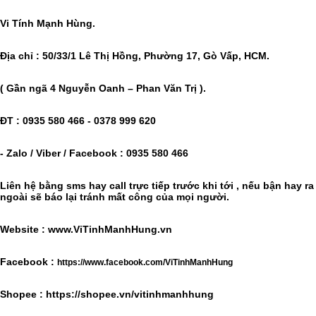
Vi Tính Mạnh Hùng.
Địa chỉ : 50/33/1 Lê Thị Hồng, Phường 17, Gò Vấp, HCM.
( Gần ngã 4 Nguyễn Oanh – Phan Văn Trị ).
ĐT : 0935 580 466 - 0378 999 620
- Zalo / Viber / Facebook : 0935 580 466
Liên hệ bằng sms hay call trực tiếp trước khi tới , nếu bận hay ra
ngoài sẽ báo lại tránh mất công của mọi người.
Website : www.ViTinhManhHung.vn
Facebook :
https://www.facebook.com/ViTinhManhHung
Shopee : https://shopee.vn/vitinhmanhhung