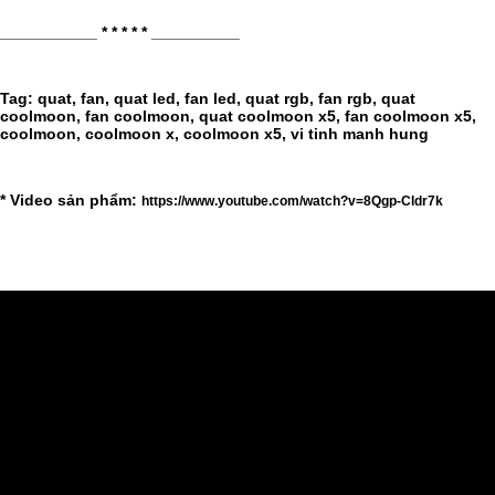
___________ * * * * * __________
Tag: quat, fan, quat led, fan led, quat rgb, fan rgb, quat
coolmoon, fan coolmoon, quat coolmoon x5, fan coolmoon x5,
coolmoon, coolmoon x, coolmoon x5, vi tinh manh hung
* Video sản phẩm:
https://www.youtube.com/watch?v=8Qgp-Cldr7k