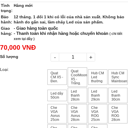
Tình
Hàng mới
trạng:
Bảo
12 tháng. 1 đổi 1 khi có lỗi của nhà sản xuất. Không bảo
hành:
hành do gắn sai, làm cháy Led của sản phẩm.
- Giao hàng toàn quốc
Giao
- Thanh toán khi nhận hàng hoặc chuyển khoản
hàng:
( chi tiết
xem tại đây )
70,000 VNĐ
-
+
Số lượng
Loại:
Quạt
Quạt
Hub CM
Hub CM
CoolMoon
CM X5 -
Led
Sync
X5 -
Đen.
thường
Mainboar
Trắng.
Led
Led
Led
Led dây
thanh
thanh
thanh
50cm
28cm
29cm
30cm
Che
Che
Che
Che
VGA
VGA
VGA
VGA
Aorus
Aorus
ROG
ROG
25cm
28cm
25cm
28cm
Che
Che
Che