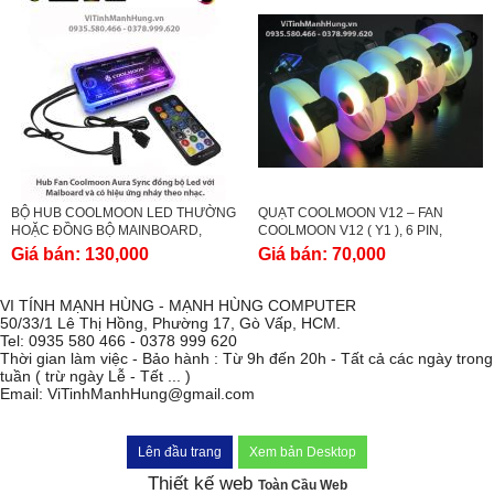
BỘ HUB COOLMOON LED THƯỜNG
QUẠT COOLMOON V12 – FAN
HOẶC ĐỒNG BỘ MAINBOARD,
COOLMOON V12 ( Y1 ), 6 PIN,
DÙNG CHO QUẠT COOLMOON 6
12CM, 1200RPM.
Giá bán:
130,000
Giá bán:
70,000
PIN.
VI TÍNH MẠNH HÙNG - MẠNH HÙNG COMPUTER
50/33/1 Lê Thị Hồng, Phường 17, Gò Vấp, HCM.
Tel: 0935 580 466 - 0378 999 620
Thời gian làm việc - Bảo hành : Từ 9h đến 20h - Tất cả các ngày trong
tuần ( trừ ngày Lễ - Tết ... )
Email: ViTinhManhHung@gmail.com
Lên đầu trang
Xem bản Desktop
Thiết kế web
Toàn Cầu Web