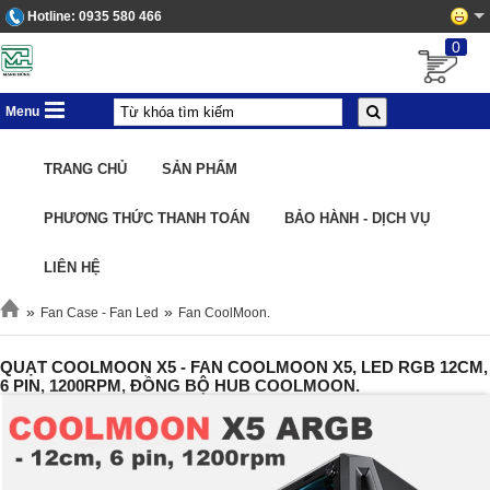
Hotline:
0935 580 466
0
Menu
TRANG CHỦ
SẢN PHẨM
PHƯƠNG THỨC THANH TOÁN
BẢO HÀNH - DỊCH VỤ
LIÊN HỆ
»
»
Fan Case - Fan Led
Fan CoolMoon.
QUẠT COOLMOON X5 - FAN COOLMOON X5, LED RGB 12CM,
6 PIN, 1200RPM, ĐỒNG BỘ HUB COOLMOON.