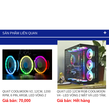
+
SẢN PHẨM LIÊN QUAN
QUẠT COOLMOON V2, 12CM, 1200
QUẠT LED 12CM RGB COOLMOON
RPM, 6 PIN, ARGB, LED VÒNG 2
V4 - LED VÒNG 2 MẶT VÀ LED TÂM,
MẶT.
HUB CÓ LED HOẶC ĐỒNG BỘ
Giá bán:
70,000
Giá bán:
Hết hàng
MAINBOARD SYNC.