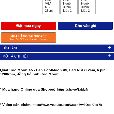
VGA
Nguồn
Nguồn
MSI
30cm -
30cm -
28cm
Mẫu 1
Mẫu 2
Đặt mua ngay
Cho vào giỏ
MUA HÀNG TẠI SHOPEE
Giảm 5 - 35% + Phí vận chuyển
+
HÌNH ẢNH
+
MÔ TẢ CHI TIẾT
Quạt CoolMoon X5 - Fan CoolMoon X5, Led RGB 12cm, 6 pin,
1200rpm, đồng bộ hub CoolMoon.
* Mua hàng Online qua Shopee:
https://shp.ee/8xidu4r
* Video sản phẩm:
https://www.youtube.com/watch?v=8Qgp-Cldr7k