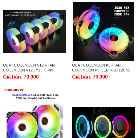
QUẠT COOLMOON V12 – FAN
QUẠT COOLMOON K5 - FAN
COOLMOON V12 ( Y1 ), 6 PIN,
COOLMOON K5, LED RGB 12CM,
12CM, 1200RPM.
TRONG SUỐT, PHIÊN BẢN MỚI
Giá bán:
70,000
Giá bán:
70,000
NHẤT 2020.
-
CÙNG THƯƠNG HIỆU