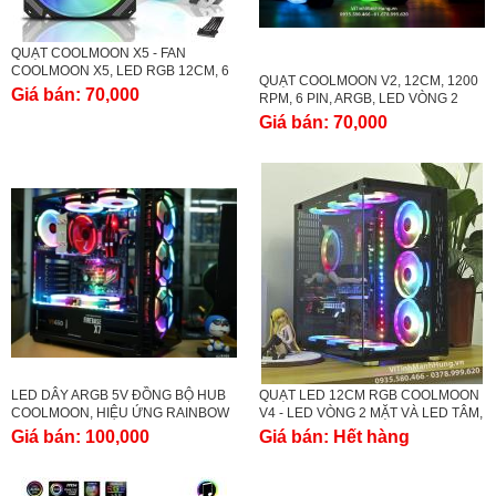
QUẠT COOLMOON X5 - FAN
COOLMOON X5, LED RGB 12CM, 6
QUẠT COOLMOON V2, 12CM, 1200
PIN, 1200RPM, ĐỒNG BỘ HUB
Giá bán:
70,000
RPM, 6 PIN, ARGB, LED VÒNG 2
COOLMOON.
MẶT.
Giá bán:
70,000
LED DÂY ARGB 5V ĐỒNG BỘ HUB
QUẠT LED 12CM RGB COOLMOON
COOLMOON, HIỆU ỨNG RAINBOW
V4 - LED VÒNG 2 MẶT VÀ LED TÂM,
– AURA – LED ĐUỔI MÀU.
HUB CÓ LED HOẶC ĐỒNG BỘ
Giá bán:
100,000
Giá bán:
Hết hàng
MAINBOARD SYNC.