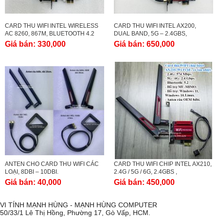
CARD THU WIFI INTEL WIRELESS
CARD THU WIFI INTEL AX200,
AC 8260, 867M, BLUETOOTH 4.2
DUAL BAND, 5G – 2.4GBS,
BLUETOOTH 5.0, CÓ TẢN NHIỆT.
Giá bán:
330,000
Giá bán:
650,000
ANTEN CHO CARD THU WIFI CÁC
CARD THU WIFI CHIP INTEL AX210,
LOẠI, 8DBI – 10DBI.
2.4G / 5G / 6G, 2.4GBS ,
BLUETOOTH 5.2, CÓ TẢN NHIỆT.
Giá bán:
40,000
Giá bán:
450,000
VI TÍNH MẠNH HÙNG - MẠNH HÙNG COMPUTER
50/33/1 Lê Thị Hồng, Phường 17, Gò Vấp, HCM.