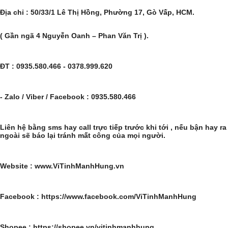
Địa chỉ : 50/33/1 Lê Thị Hồng, Phường 17, Gò Vấp, HCM.
( Gần ngã 4 Nguyễn Oanh – Phan Văn Trị ).
ĐT : 0935.580.466 - 0378.999.620
- Zalo / Viber / Facebook : 0935.580.466
Liên hệ bằng sms hay call trực tiếp trước khi tới , nếu bận hay ra
ngoài sẽ báo lại tránh mất công của mọi người.
Website : www.ViTinhManhHung.vn
Facebook : https://www.facebook.com/ViTinhManhHung
Shopee : https://shopee.vn/vitinhmanhhung