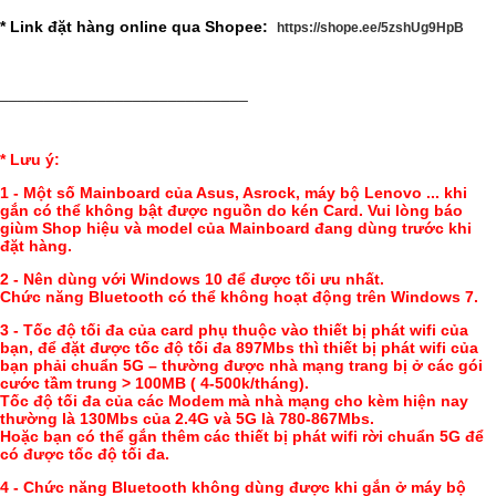
* Link đặt hàng online qua Shopee:
https://shope.ee/5zshUg9HpB
____________________________
* Lưu ý:
1 - Một số Mainboard của Asus, Asrock, máy bộ Lenovo ... khi
gắn có thể không bật được nguồn do kén Card. Vui lòng báo
giùm Shop hiệu và model của Mainboard đang dùng trước khi
đặt hàng.
2 - Nên dùng với Windows 10 để được tối ưu nhất.
Chức năng Bluetooth có thể không hoạt động trên Windows 7.
3 - Tốc độ tối đa của card phụ thuộc vào thiết bị phát wifi của
bạn, để đặt được tốc độ tối đa 897Mbs thì thiết bị phát wifi của
bạn phải chuẩn 5G – thường được nhà mạng trang bị ở các gói
cước tầm trung > 100MB ( 4-500k/tháng).
Tốc độ tối đa của các Modem mà nhà mạng cho kèm hiện nay
thường là 130Mbs của 2.4G và 5G là 780-867Mbs.
Hoặc bạn có thể gắn thêm các thiết bị phát wifi rời chuẩn 5G để
có được tốc độ tối đa.
4 - Chức năng Bluetooth không dùng được khi gắn ở máy bộ