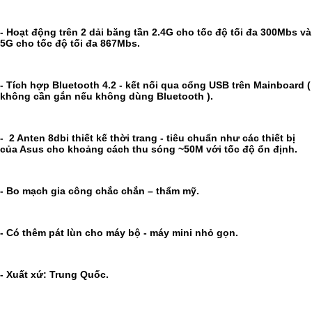
- Hoạt động trên 2 dải băng tần 2.4G cho tốc độ tối đa 300Mbs và
5G cho tốc độ tối đa 867Mbs.
- Tích hợp Bluetooth 4.2 - kết nối qua cổng USB trên Mainboard (
không cần gắn nếu không dùng Bluetooth ).
- 2 Anten 8dbi thiết kế thời trang - tiêu chuẩn như các thiết bị
của Asus cho khoảng cách thu sóng ~50M với tốc độ ổn định.
- Bo mạch gia công chắc chắn – thẩm mỹ.
- Có thêm pát lùn cho máy bộ - máy mini nhỏ gọn.
- Xuất xứ: Trung Quốc.