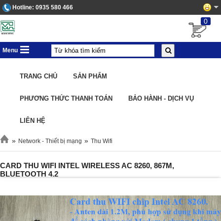
Hotline:
0935 580 466
0
Menu
TRANG CHỦ
SẢN PHẨM
PHƯƠNG THỨC THANH TOÁN
BẢO HÀNH - DỊCH VỤ
LIÊN HỆ
»
»
Network - Thiết bị mạng
Thu Wifi
CARD THU WIFI INTEL WIRELESS AC 8260, 867M,
BLUETOOTH 4.2