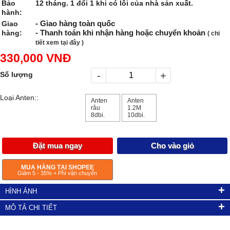
Bảo
12 tháng. 1 đổi 1 khi có lỗi của nhà sản xuất.
hành:
- Giao hàng toàn quốc
Giao
- Thanh toán khi nhận hàng hoặc chuyển khoản
hàng:
( chi
tiết xem tại đây )
330,000 VNĐ
-
+
Số lượng
Loại Anten::
Anten
Anten
râu
1.2M
8dbi.
10dbi.
Đặt mua ngay
Cho vào giỏ
MUA HÀNG TẠI SHOPEE
Giảm 5 - 35% + Phí vận chuyển
+
HÌNH ẢNH
+
MÔ TẢ CHI TIẾT