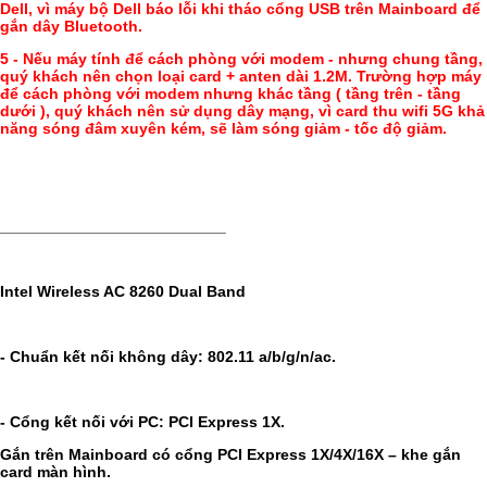
Dell, vì máy bộ Dell báo lỗi khi tháo cổng USB trên Mainboard để
gắn dây Bluetooth.
5 - Nếu máy tính để cách phòng với modem - nhưng chung tầng,
quý khách nên chọn loại card + anten dài 1.2M. Trường hợp máy
để cách phòng với modem nhưng khác tầng ( tầng trên - tầng
dưới ), quý khách nên sử dụng dây mạng, vì card thu wifi 5G khả
năng sóng đâm xuyên kém, sẽ làm sóng giảm - tốc độ giảm.
__________________________
Intel Wireless AC 8260 Dual Band
- Chuẩn kết nối không dây: 802.11 a/b/g/n/ac.
- Cổng kết nối với PC: PCI Express 1X.
Gắn trên Mainboard có cổng PCI Express 1X/4X/16X – khe gắn
card màn hình.